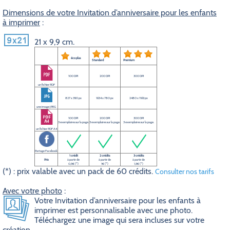
Dimensions de votre Invitation d’anniversaire pour les enfants
à imprimer
:
21 x 9,9 cm.
éco plus
Standard
Premium
100 DPI
200 DPI
300 DPI
un fichier PDF
827 x 390 px
1654 x 780 px
2480 x 1169 px
une image JPEG
100 DPI
200 DPI
300 DPI
3 exemplaires sur la page.
3 exemplaires sur la page.
3 exemplaires sur la page.
un fichier PDF A4
Partage Facebook
1 crédit
2 crédits
3 crédits
Prix
à partir de
à partir de
à partir de
0,5€ (*)
1€ (*)
1,5€ (*)
(*) : prix valable avec un pack de 60 crédits.
Consulter nos tarifs
Avec votre photo
:
Votre Invitation d’anniversaire pour les enfants à
imprimer est personnalisable avec une photo.
Téléchargez une image qui sera incluses sur votre
création.