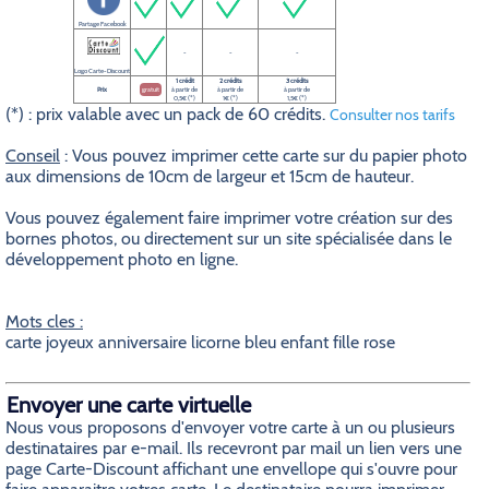
Partage Facebook
-
-
-
Logo Carte-Discount
1 crédit
2 crédits
3 crédits
Prix
gratuit
à partir de
à partir de
à partir de
0,5€ (*)
1€ (*)
1,5€ (*)
(*) : prix valable avec un pack de 60 crédits.
Consulter nos tarifs
Conseil
: Vous pouvez imprimer cette carte sur du papier photo
aux dimensions de 10cm de largeur et 15cm de hauteur.
Vous pouvez également faire imprimer votre création sur des
bornes photos, ou directement sur un site spécialisée dans le
développement photo en ligne.
Mots cles :
carte joyeux anniversaire licorne bleu enfant fille rose
Envoyer une carte virtuelle
Nous vous proposons d'envoyer votre carte à un ou plusieurs
destinataires par e-mail. Ils recevront par mail un lien vers une
page Carte-Discount affichant une envellope qui s'ouvre pour