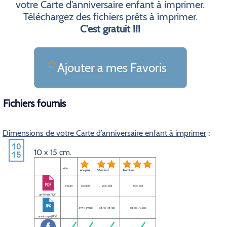
votre Carte d’anniversaire enfant à imprimer.
Téléchargez des fichiers prêts à imprimer.
C'est gratuit !!!
Ajouter a mes Favoris
Fichiers fournis
Dimensions de votre Carte d’anniversaire enfant à imprimer
:
10 x 15 cm.
éco
éco plus
Standard
Premium
72 DPI
100 DPI
200 DPI
300 DPI
un fichier PDF
-
394 x 591 px
787 x 1181 px
1181 x 1772 px
une image JPEG