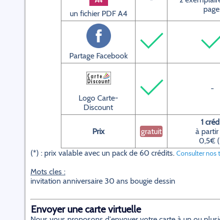
page
un fichier PDF A4
Partage Facebook
-
Logo Carte-
Discount
1 créd
Prix
gratuit
à partir
0,5€ (
(*) : prix valable avec un pack de 60 crédits.
Consulter nos t
Mots cles :
invitation anniversaire 30 ans bougie dessin
Envoyer une carte virtuelle
Nous vous proposons d'envoyer votre carte à un ou plusieur