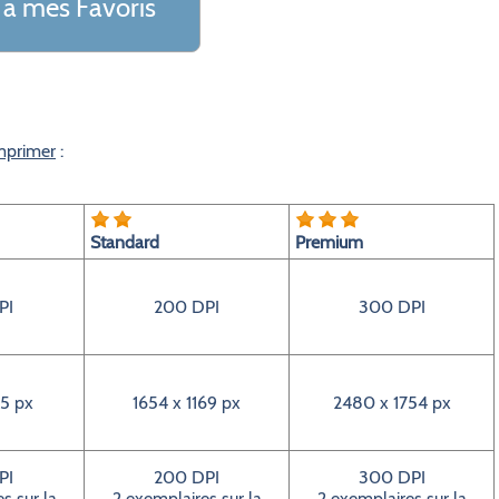
 a mes Favoris
imprimer
:
Standard
Premium
PI
200 DPI
300 DPI
5 px
1654 x 1169 px
2480 x 1754 px
PI
200 DPI
300 DPI
s sur la
2 exemplaires sur la
2 exemplaires sur la