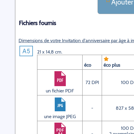
Ajouter
Fichiers fournis
Dimensions de votre Invitation d'anniversaire par âge à 
21 x 14,8 cm.
éco
éco plus
72 DPI
100 D
un fichier PDF
-
827 x 58
une image JPEG
100 D
-
2 exemplaire