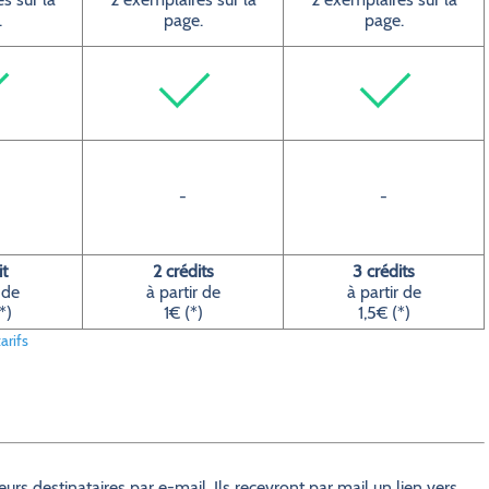
.
page.
page.
-
-
it
2 crédits
3 crédits
 de
à partir de
à partir de
*)
1€ (*)
1,5€ (*)
arifs
s destinataires par e-mail. Ils recevront par mail un lien vers