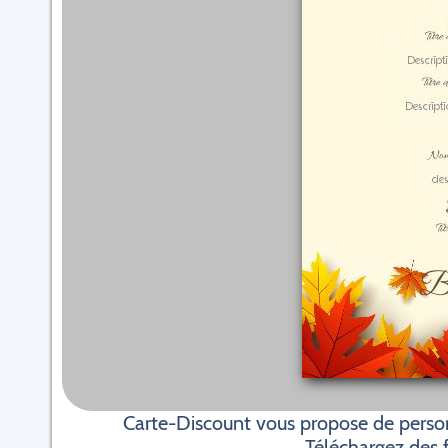
Carte-Discount vous propose de person
Téléchargez des f