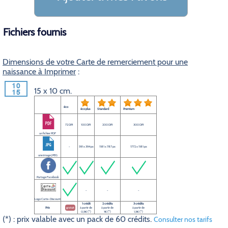
Fichiers fournis
Dimensions de votre Carte de remerciement pour une
naissance à Imprimer
:
15 x 10 cm.
éco
éco plus
Standard
Premium
72 DPI
100 DPI
200 DPI
300 DPI
un fichier PDF
-
591 x 394 px
1181 x 787 px
1772 x 1181 px
une image JPEG
Partage Facebook
-
-
-
Logo Carte-Discount
1 crédit
2 crédits
3 crédits
Prix
gratuit
à partir de
à partir de
à partir de
0,5€ (*)
1€ (*)
1,5€ (*)
(*) : prix valable avec un pack de 60 crédits.
Consulter nos tarifs