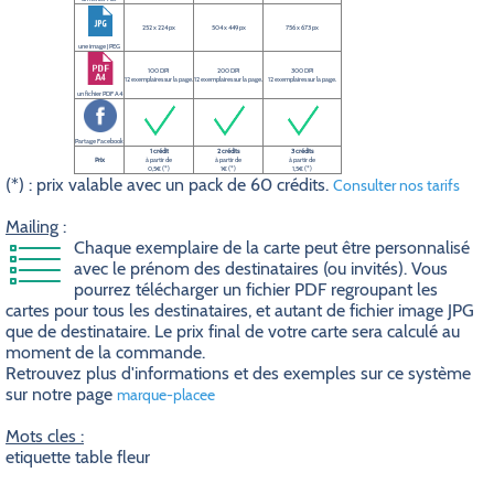
252 x 224 px
504 x 449 px
756 x 673 px
une image JPEG
100 DPI
200 DPI
300 DPI
12 exemplaires sur la page.
12 exemplaires sur la page.
12 exemplaires sur la page.
un fichier PDF A4
Partage Facebook
1 crédit
2 crédits
3 crédits
Prix
à partir de
à partir de
à partir de
0,5€ (*)
1€ (*)
1,5€ (*)
(*) : prix valable avec un pack de 60 crédits.
Consulter nos tarifs
Mailing
:
Chaque exemplaire de la carte peut être personnalisé
avec le prénom des destinataires (ou invités). Vous
pourrez télécharger un fichier PDF regroupant les
cartes pour tous les destinataires, et autant de fichier image JPG
que de destinataire. Le prix final de votre carte sera calculé au
moment de la commande.
Retrouvez plus d'informations et des exemples sur ce système
sur notre page
marque-placee
Mots cles :
etiquette table fleur