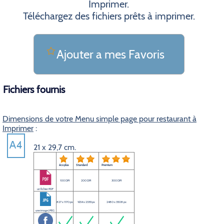
Imprimer.
Téléchargez des fichiers prêts à imprimer.
Ajouter a mes Favoris
Fichiers fournis
Dimensions de votre Menu simple page pour restaurant à
Imprimer
:
21 x 29,7 cm.
éco plus
Standard
Premium
100 DPI
200 DPI
300 DPI
un fichier PDF
827 x 1170 px
1654 x 2339 px
2480 x 3508 px
une image JPEG