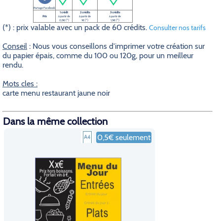
Partage Facebook
1 crédit
2 crédits
3 crédits
Prix
à partir de
à partir de
à partir de
0,5€ (*)
1€ (*)
1,5€ (*)
(*) : prix valable avec un pack de 60 crédits.
Consulter nos tarifs
Conseil
: Nous vous conseillons d'imprimer votre création sur
du papier épais, comme du 100 ou 120g, pour un meilleur
rendu.
Mots cles :
carte menu restaurant jaune noir
Dans la même collection
0,5€ seulement