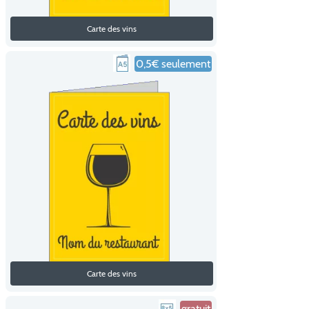
Carte des vins
0,5€ seulement
Carte des vins
gratuit