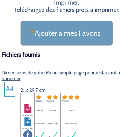
Imprimer.
Téléchargez des fichiers prêts à imprimer.
Ajouter a mes Favoris
Fichiers fournis
Dimensions de votre Menu simple page pour restaurant à
Imprimer
:
21 x 29,7 cm.
éco plus
Standard
Premium
100 DPI
200 DPI
300 DPI
un fichier PDF
827 x 1170 px
1654 x 2339 px
2480 x 3508 px
une image JPEG