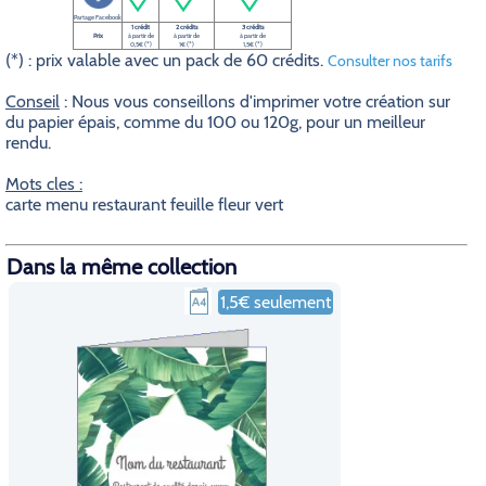
Partage Facebook
1 crédit
2 crédits
3 crédits
Prix
à partir de
à partir de
à partir de
0,5€ (*)
1€ (*)
1,5€ (*)
(*) : prix valable avec un pack de 60 crédits.
Consulter nos tarifs
Conseil
: Nous vous conseillons d'imprimer votre création sur
du papier épais, comme du 100 ou 120g, pour un meilleur
rendu.
Mots cles :
carte menu restaurant feuille fleur vert
Dans la même collection
1,5€ seulement