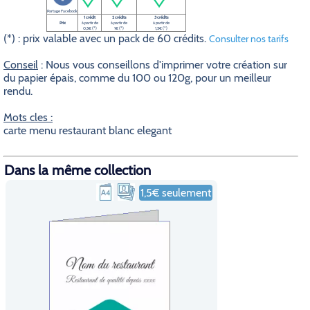
Partage Facebook
1 crédit
2 crédits
3 crédits
Prix
à partir de
à partir de
à partir de
0,5€ (*)
1€ (*)
1,5€ (*)
(*) : prix valable avec un pack de 60 crédits.
Consulter nos tarifs
Conseil
: Nous vous conseillons d'imprimer votre création sur
du papier épais, comme du 100 ou 120g, pour un meilleur
rendu.
Mots cles :
carte menu restaurant blanc elegant
Dans la même collection
1,5€ seulement