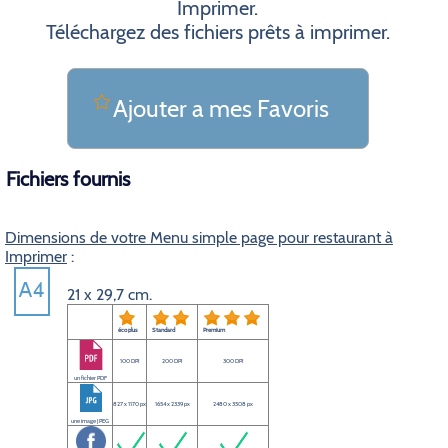
Imprimer.
Téléchargez des fichiers prêts à imprimer.
Ajouter a mes Favoris
Fichiers fournis
Dimensions de votre Menu simple page pour restaurant à
Imprimer
:
21 x 29,7 cm.
éco plus
Standard
Premium
100 DPI
200 DPI
300 DPI
un fichier PDF
827 x 1170 px
1654 x 2339 px
2480 x 3508 px
une image JPEG