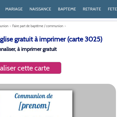
MARIAGE
NAISSANCE
BAPTEME
RETRAITE
FET
munion
Faire part de baptême / communion
lise gratuit à imprimer (carte 3025)
aliser, à imprimer gratuit
liser cette carte