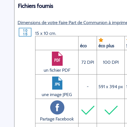
Fichiers fournis
Dimensions de votre Faire Part de Communion à imprim
15 x 10 cm.
éco
éco plus
72 DPI
100 DPI
un fichier PDF
-
591 x 394 px
une image JPEG
Partage Facebook