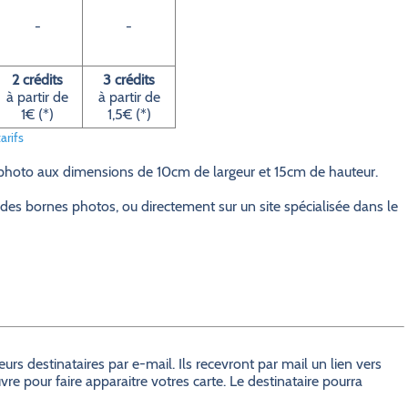
-
-
2 crédits
3 crédits
à partir de
à partir de
1€ (*)
1,5€ (*)
arifs
 photo aux dimensions de 10cm de largeur et 15cm de hauteur.
des bornes photos, ou directement sur un site spécialisée dans le
s destinataires par e-mail. Ils recevront par mail un lien vers
e pour faire apparaitre votres carte. Le destinataire pourra