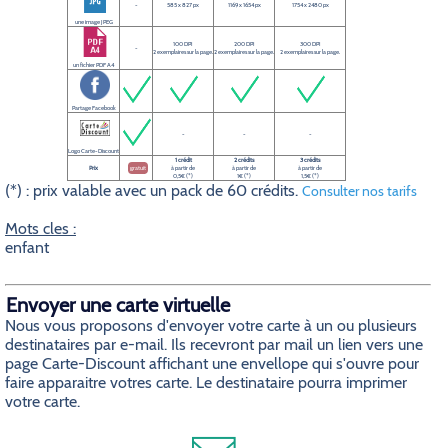
-
585 x 827 px
1169 x 1654 px
1754 x 2480 px
une image JPEG
100 DPI
200 DPI
300 DPI
-
2 exemplaires sur la page.
2 exemplaires sur la page.
2 exemplaires sur la page.
un fichier PDF A4
Partage Facebook
-
-
-
Logo Carte-Discount
1 crédit
2 crédits
3 crédits
Prix
gratuit
à partir de
à partir de
à partir de
0,5€ (*)
1€ (*)
1,5€ (*)
(*) : prix valable avec un pack de 60 crédits.
Consulter nos tarifs
Mots cles :
enfant
Envoyer une carte virtuelle
Nous vous proposons d'envoyer votre carte à un ou plusieurs
destinataires par e-mail. Ils recevront par mail un lien vers une
page Carte-Discount affichant une envellope qui s'ouvre pour
faire apparaitre votres carte. Le destinataire pourra imprimer
votre carte.