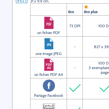
21 x 9,9 cm.
éco
éco plus
72 DPI
100 D
un fichier PDF
-
827 x 39
une image JPEG
100 D
-
3 exemplaire
page
un fichier PDF A4
Partage Facebook