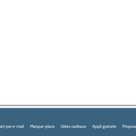
Part par e-mail
Marque-place
Idées cadeaux
Appli gratuite
Propose