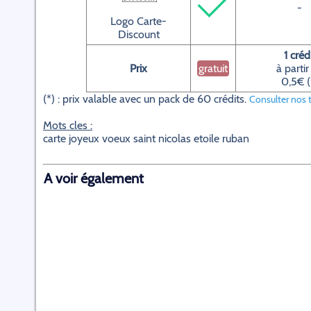
-
Logo Carte-
Discount
1 créd
Prix
gratuit
à partir
0,5€ (
(*) : prix valable avec un pack de 60 crédits.
Consulter nos t
Mots cles :
carte joyeux voeux saint nicolas etoile ruban
A voir également