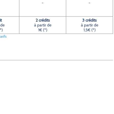
-
-
it
2 crédits
3 crédits
 de
à partir de
à partir de
*)
1€ (*)
1,5€ (*)
arifs