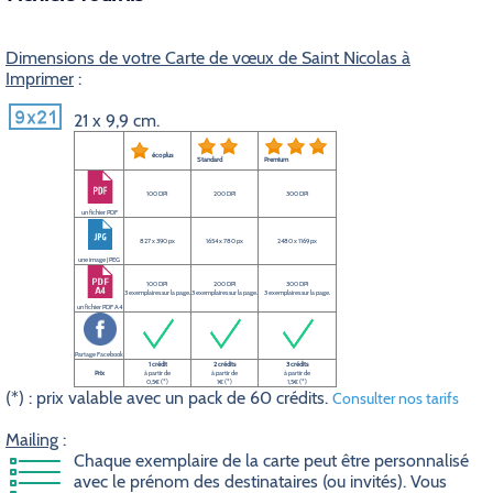
Dimensions de votre Carte de vœux de Saint Nicolas à
Imprimer
:
21 x 9,9 cm.
éco plus
Standard
Premium
100 DPI
200 DPI
300 DPI
un fichier PDF
827 x 390 px
1654 x 780 px
2480 x 1169 px
une image JPEG
100 DPI
200 DPI
300 DPI
3 exemplaires sur la page.
3 exemplaires sur la page.
3 exemplaires sur la page.
un fichier PDF A4
Partage Facebook
1 crédit
2 crédits
3 crédits
Prix
à partir de
à partir de
à partir de
0,5€ (*)
1€ (*)
1,5€ (*)
(*) : prix valable avec un pack de 60 crédits.
Consulter nos tarifs
Mailing
:
Chaque exemplaire de la carte peut être personnalisé
avec le prénom des destinataires (ou invités). Vous