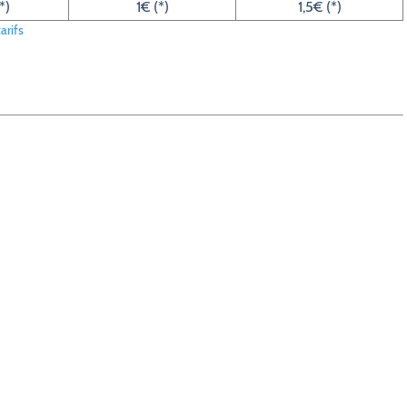
*)
1€ (*)
1,5€ (*)
arifs