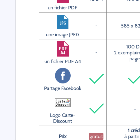
un fichier PDF
-
585 x 82
une image JPEG
100 D
-
2 exemplaire
page
un fichier PDF A4
Partage Facebook
-
Logo Carte-
Discount
1 créd
Prix
gratuit
à partir