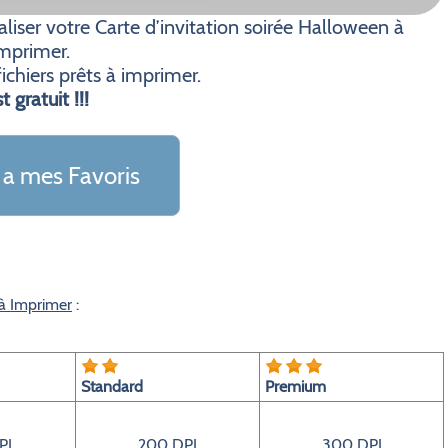
iser votre Carte d’invitation soirée Halloween à
mprimer.
ichiers prêts à imprimer.
t gratuit !!!
 a mes Favoris
 à Imprimer
:
Standard
Premium
PI
200 DPI
300 DPI