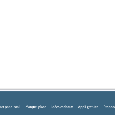
Part par e-mail
Marque-place
Idées cadeaux
Appli gratuite
Propose