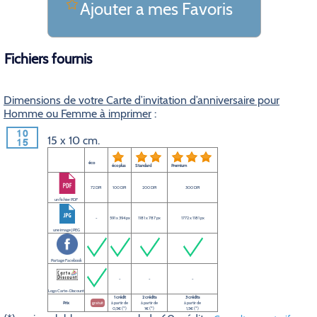
Ajouter a mes Favoris
Fichiers fournis
Dimensions de votre Carte d’invitation d’anniversaire pour
Homme ou Femme à imprimer
:
15 x 10 cm.
éco
éco plus
Standard
Premium
72 DPI
100 DPI
200 DPI
300 DPI
un fichier PDF
-
591 x 394 px
1181 x 787 px
1772 x 1181 px
une image JPEG
Partage Facebook
-
-
-
Logo Carte-Discount
1 crédit
2 crédits
3 crédits
Prix
gratuit
à partir de
à partir de
à partir de
0,5€ (*)
1€ (*)
1,5€ (*)