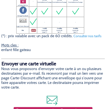
100 DPI
200 DPI
300 DPI
-
3 exemplaires sur la page.
3 exemplaires sur la page.
3 exemplaires sur la page.
un fichier PDF A4
Partage Facebook
-
-
-
Logo Carte-Discount
1 crédit
2 crédits
3 crédits
Prix
gratuit
à partir de
à partir de
à partir de
0,5€ (*)
1€ (*)
1,5€ (*)
(*) : prix valable avec un pack de 60 crédits.
Consulter nos tarifs
Mots cles :
enfant fille gateau
Envoyer une carte virtuelle
Nous vous proposons d'envoyer votre carte à un ou plusieurs
destinataires par e-mail. Ils recevront par mail un lien vers une
page Carte-Discount affichant une envellope qui s'ouvre pour
faire apparaitre votres carte. Le destinataire pourra imprimer
votre carte.