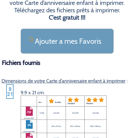
votre Carte d’anniversaire enfant à imprimer.
Téléchargez des fichiers prêts à imprimer.
C'est gratuit !!!
Ajouter a mes Favoris
Fichiers fournis
Dimensions de votre Carte d’anniversaire enfant à imprimer
:
9,9 x 21 cm.
éco
éco plus
Standard
Premium
72 DPI
100 DPI
200 DPI
300 DPI
un fichier PDF
-
390 x 827 px
780 x 1654 px
1169 x 2480 px
une image JPEG