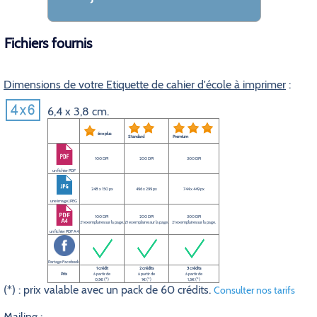
Fichiers fournis
Dimensions de votre Etiquette de cahier d'école à imprimer
:
6,4 x 3,8 cm.
éco plus
Standard
Premium
100 DPI
200 DPI
300 DPI
un fichier PDF
248 x 150 px
496 x 299 px
744 x 449 px
une image JPEG
100 DPI
200 DPI
300 DPI
21 exemplaires sur la page.
21 exemplaires sur la page.
21 exemplaires sur la page.
un fichier PDF A4
Partage Facebook
1 crédit
2 crédits
3 crédits
Prix
à partir de
à partir de
à partir de
0,5€ (*)
1€ (*)
1,5€ (*)
(*) : prix valable avec un pack de 60 crédits.
Consulter nos tarifs
Mailing
: