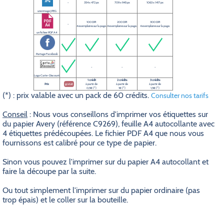
-
354 x 472 px
709 x 945 px
1063 x 1417 px
une image JPEG
100 DPI
200 DPI
300 DPI
-
4 exemplaires sur la page.
4 exemplaires sur la page.
4 exemplaires sur la page.
un fichier PDF A4
Partage Facebook
-
-
-
Logo Carte-Discount
1 crédit
2 crédits
3 crédits
Prix
gratuit
à partir de
à partir de
à partir de
0,5€ (*)
1€ (*)
1,5€ (*)
(*) : prix valable avec un pack de 60 crédits.
Consulter nos tarifs
Conseil
: Nous vous conseillons d'imprimer vos étiquettes sur
du papier Avery (référence C9269), feuille A4 autocollante avec
4 étiquettes prédécoupées. Le fichier PDF A4 que nous vous
fournissons est calibré pour ce type de papier.
Sinon vous pouvez l'imprimer sur du papier A4 autocollant et
faire la découpe par la suite.
Ou tout simplement l'imprimer sur du papier ordinaire (pas
trop épais) et le coller sur la bouteille.