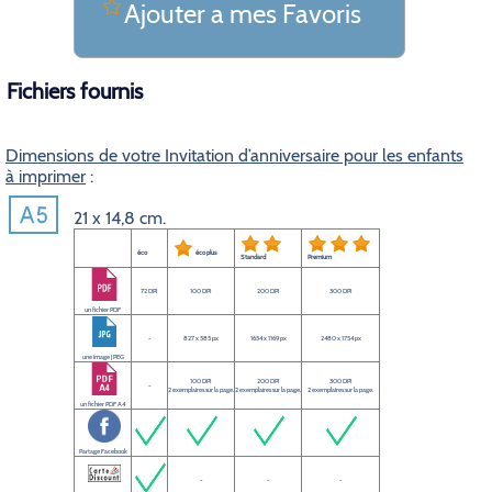
Ajouter a mes Favoris
Fichiers fournis
Dimensions de votre Invitation d’anniversaire pour les enfants
à imprimer
:
21 x 14,8 cm.
éco
éco plus
Standard
Premium
72 DPI
100 DPI
200 DPI
300 DPI
un fichier PDF
-
827 x 585 px
1654 x 1169 px
2480 x 1754 px
une image JPEG
100 DPI
200 DPI
300 DPI
-
2 exemplaires sur la page.
2 exemplaires sur la page.
2 exemplaires sur la page.
un fichier PDF A4
Partage Facebook
-
-
-