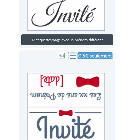
12 étiquettes/page avec un prénom différent
0,5€ seulement