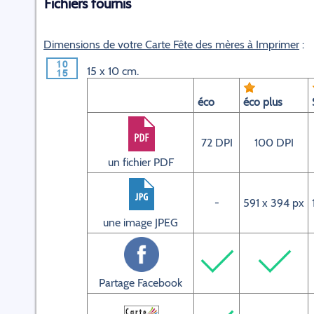
Fichiers fournis
Dimensions de votre Carte Fête des mères à Imprimer
:
15 x 10 cm.
éco
éco plus
72 DPI
100 DPI
un fichier PDF
-
591 x 394 px
une image JPEG
Partage Facebook