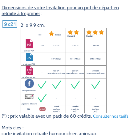
Dimensions de votre Invitation pour un pot de départ en
retraite à Imprimer
:
21 x 9,9 cm.
éco
éco plus
Standard
Premium
72 DPI
100 DPI
200 DPI
300 DPI
un fichier PDF
-
827 x 390 px
1654 x 780 px
2480 x 1169 px
une image JPEG
100 DPI
200 DPI
300 DPI
-
3 exemplaires sur la page.
3 exemplaires sur la page.
3 exemplaires sur la page.
un fichier PDF A4
Partage Facebook
-
-
-
Logo Carte-Discount
1 crédit
2 crédits
3 crédits
Prix
gratuit
à partir de
à partir de
à partir de
0,5€ (*)
1€ (*)
1,5€ (*)
(*) : prix valable avec un pack de 60 crédits.
Consulter nos tarifs
Mots cles :
carte invitation retraite humour chien animaux