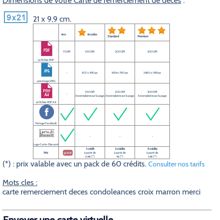
Dimensions de votre Carte de remerciement de décès
:
21 x 9,9 cm.
éco
éco plus
Standard
Premium
72 DPI
100 DPI
200 DPI
300 DPI
un fichier PDF
-
827 x 390 px
1654 x 780 px
2480 x 1169 px
une image JPEG
100 DPI
200 DPI
300 DPI
-
3 exemplaires sur la page.
3 exemplaires sur la page.
3 exemplaires sur la page.
un fichier PDF A4
Partage Facebook
-
-
-
Logo Carte-Discount
1 crédit
2 crédits
3 crédits
Prix
gratuit
à partir de
à partir de
à partir de
0,5€ (*)
1€ (*)
1,5€ (*)
(*) : prix valable avec un pack de 60 crédits.
Consulter nos tarifs
Mots cles :
carte remerciement deces condoleances croix marron merci