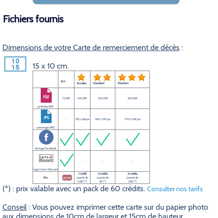
Fichiers fournis
Dimensions de votre Carte de remerciement de décès
:
15 x 10 cm.
éco
éco plus
Standard
Premium
72 DPI
100 DPI
200 DPI
300 DPI
un fichier PDF
-
591 x 394 px
1181 x 787 px
1772 x 1181 px
une image JPEG
Partage Facebook
-
-
-
Logo Carte-Discount
1 crédit
2 crédits
3 crédits
Prix
gratuit
à partir de
à partir de
à partir de
0,5€ (*)
1€ (*)
1,5€ (*)
(*) : prix valable avec un pack de 60 crédits.
Consulter nos tarifs
Conseil
: Vous pouvez imprimer cette carte sur du papier photo
aux dimensions de 10cm de largeur et 15cm de hauteur.