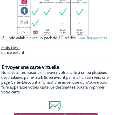
100 DPI
200 DPI
300 DPI
-
2 exemplaires sur la page.
2 exemplaires sur la page.
2 exemplaires sur la page.
un fichier PDF A4
Partage Facebook
-
-
-
Logo Carte-Discount
1 crédit
2 crédits
3 crédits
Prix
gratuit
à partir de
à partir de
à partir de
0,5€ (*)
1€ (*)
1,5€ (*)
(*) : prix valable avec un pack de 60 crédits.
Consulter nos tarifs
Mots cles :
danse enfant
Envoyer une carte virtuelle
Nous vous proposons d'envoyer votre carte à un ou plusieurs
destinataires par e-mail. Ils recevront par mail un lien vers une
page Carte-Discount affichant une envellope qui s'ouvre pour
faire apparaitre votres carte. Le destinataire pourra imprimer
votre carte.