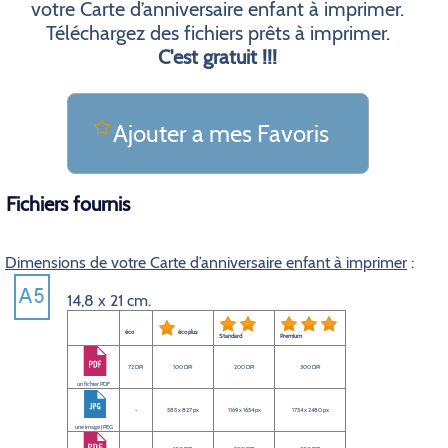
votre Carte d’anniversaire enfant à imprimer.
Téléchargez des fichiers prêts à imprimer.
C'est gratuit !!!
Ajouter a mes Favoris
Fichiers fournis
Dimensions de votre Carte d’anniversaire enfant à imprimer
:
14,8 x 21 cm.
éco
éco plus
Standard
Premium
72 DPI
100 DPI
200 DPI
300 DPI
un fichier PDF
-
585 x 827 px
1169 x 1654 px
1754 x 2480 px
une image JPEG