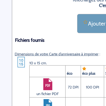
C'es
Ajouter
Fichiers fournis
Dimensions de votre Carte d’anniversaire à imprimer
:
10 x 15 cm.
éco
éco plus
72 DPI
100 DPI
un fichier PDF