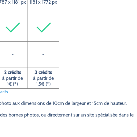
787 x 1181 px
1181 x 1772 px
-
-
2 crédits
3 crédits
à partir de
à partir de
1€ (*)
1,5€ (*)
arifs
 photo aux dimensions de 10cm de largeur et 15cm de hauteur.
des bornes photos, ou directement sur un site spécialisée dans le