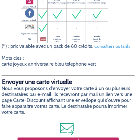
100 DPI
200 DPI
300 DPI
-
2 exemplaires sur la page.
2 exemplaires sur la page.
2 exemplaires sur la page.
un fichier PDF A4
Partage Facebook
-
-
-
Logo Carte-Discount
1 crédit
2 crédits
3 crédits
Prix
gratuit
à partir de
à partir de
à partir de
0,5€ (*)
1€ (*)
1,5€ (*)
(*) : prix valable avec un pack de 60 crédits.
Consulter nos tarifs
Mots cles :
carte joyeux anniversaire bleu telephone vert
Envoyer une carte virtuelle
Nous vous proposons d'envoyer votre carte à un ou plusieurs
destinataires par e-mail. Ils recevront par mail un lien vers une
page Carte-Discount affichant une envellope qui s'ouvre pour
faire apparaitre votres carte. Le destinataire pourra imprimer
votre carte.