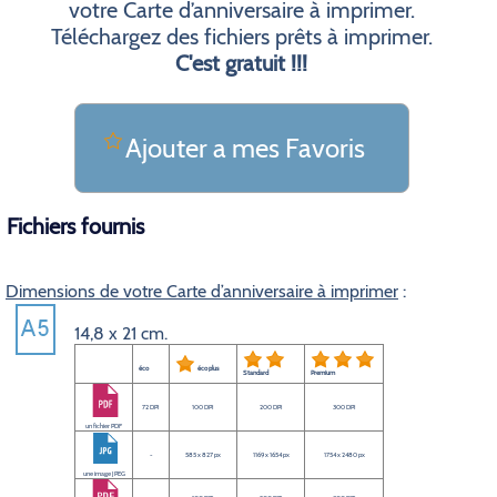
votre Carte d’anniversaire à imprimer.
Téléchargez des fichiers prêts à imprimer.
C'est gratuit !!!
Ajouter a mes Favoris
Fichiers fournis
Dimensions de votre Carte d’anniversaire à imprimer
:
14,8 x 21 cm.
éco
éco plus
Standard
Premium
72 DPI
100 DPI
200 DPI
300 DPI
un fichier PDF
-
585 x 827 px
1169 x 1654 px
1754 x 2480 px
une image JPEG