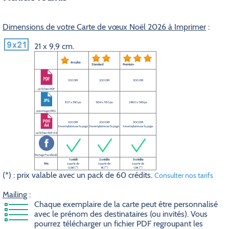
Dimensions de votre Carte de vœux Noël 2026 à Imprimer
:
21 x 9,9 cm.
éco plus
Standard
Premium
100 DPI
200 DPI
300 DPI
un fichier PDF
827 x 390 px
1654 x 780 px
2480 x 1169 px
une image JPEG
100 DPI
200 DPI
300 DPI
3 exemplaires sur la page.
3 exemplaires sur la page.
3 exemplaires sur la page.
un fichier PDF A4
Partage Facebook
1 crédit
2 crédits
3 crédits
Prix
à partir de
à partir de
à partir de
0,5€ (*)
1€ (*)
1,5€ (*)
(*) : prix valable avec un pack de 60 crédits.
Consulter nos tarifs
Mailing
:
Chaque exemplaire de la carte peut être personnalisé
avec le prénom des destinataires (ou invités). Vous
pourrez télécharger un fichier PDF regroupant les