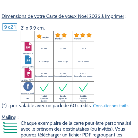
Dimensions de votre Carte de vœux Noël 2026 à Imprimer
:
21 x 9,9 cm.
éco plus
Standard
Premium
100 DPI
200 DPI
300 DPI
un fichier PDF
827 x 390 px
1654 x 780 px
2480 x 1169 px
une image JPEG
100 DPI
200 DPI
300 DPI
3 exemplaires sur la page.
3 exemplaires sur la page.
3 exemplaires sur la page.
un fichier PDF A4
Partage Facebook
1 crédit
2 crédits
3 crédits
Prix
à partir de
à partir de
à partir de
0,5€ (*)
1€ (*)
1,5€ (*)
(*) : prix valable avec un pack de 60 crédits.
Consulter nos tarifs
Mailing
:
Chaque exemplaire de la carte peut être personnalisé
avec le prénom des destinataires (ou invités). Vous
pourrez télécharger un fichier PDF regroupant les