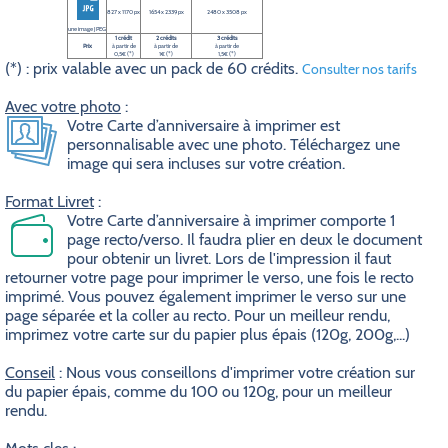
827 x 1170 px
1654 x 2339 px
2480 x 3508 px
une image JPEG
1 crédit
2 crédits
3 crédits
Prix
à partir de
à partir de
à partir de
0,5€ (*)
1€ (*)
1,5€ (*)
(*) : prix valable avec un pack de 60 crédits.
Consulter nos tarifs
Avec votre photo
:
Votre Carte d’anniversaire à imprimer est
personnalisable avec une photo. Téléchargez une
image qui sera incluses sur votre création.
Format Livret
:
Votre Carte d’anniversaire à imprimer comporte 1
page recto/verso. Il faudra plier en deux le document
pour obtenir un livret. Lors de l'impression il faut
retourner votre page pour imprimer le verso, une fois le recto
imprimé. Vous pouvez également imprimer le verso sur une
page séparée et la coller au recto. Pour un meilleur rendu,
imprimez votre carte sur du papier plus épais (120g, 200g,...)
Conseil
: Nous vous conseillons d'imprimer votre création sur
du papier épais, comme du 100 ou 120g, pour un meilleur
rendu.