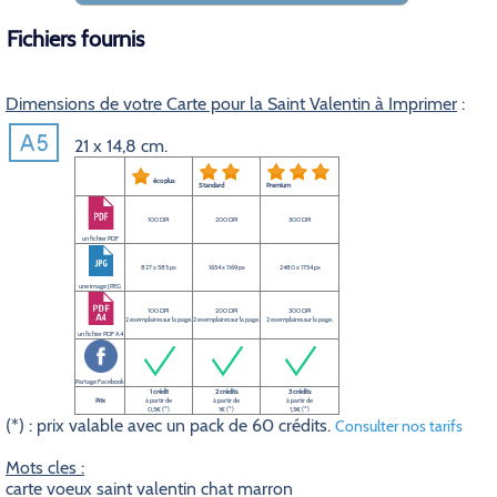
Fichiers fournis
Dimensions de votre Carte pour la Saint Valentin à Imprimer
:
21 x 14,8 cm.
éco plus
Standard
Premium
100 DPI
200 DPI
300 DPI
un fichier PDF
827 x 585 px
1654 x 1169 px
2480 x 1754 px
une image JPEG
100 DPI
200 DPI
300 DPI
2 exemplaires sur la page.
2 exemplaires sur la page.
2 exemplaires sur la page.
un fichier PDF A4
Partage Facebook
1 crédit
2 crédits
3 crédits
Prix
à partir de
à partir de
à partir de
0,5€ (*)
1€ (*)
1,5€ (*)
(*) : prix valable avec un pack de 60 crédits.
Consulter nos tarifs
Mots cles :
carte voeux saint valentin chat marron