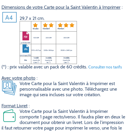
Dimensions de votre Carte pour la Saint Valentin à Imprimer
:
29,7 x 21 cm.
éco plus
Standard
Premium
100 DPI
200 DPI
300 DPI
un fichier PDF
1170 x 827 px
2339 x 1654 px
3508 x 2480 px
une image JPEG
1 crédit
2 crédits
3 crédits
Prix
à partir de
à partir de
à partir de
0,5€ (*)
1€ (*)
1,5€ (*)
(*) : prix valable avec un pack de 60 crédits.
Consulter nos tarifs
Avec votre photo
:
Votre Carte pour la Saint Valentin à Imprimer est
personnalisable avec une photo. Téléchargez une
image qui sera incluses sur votre création.
Format Livret
:
Votre Carte pour la Saint Valentin à Imprimer
comporte 1 page recto/verso. Il faudra plier en deux le
document pour obtenir un livret. Lors de l'impression
il faut retourner votre page pour imprimer le verso, une fois le