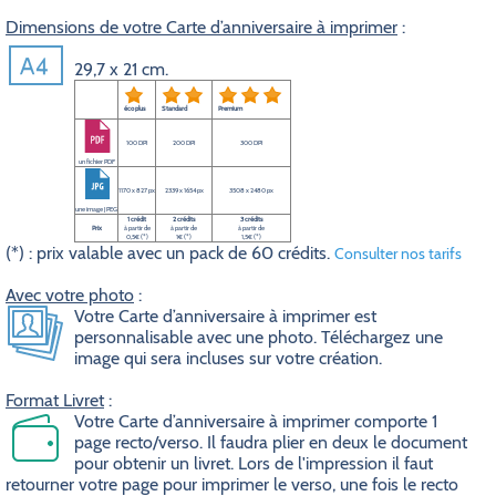
Dimensions de votre Carte d’anniversaire à imprimer
:
29,7 x 21 cm.
éco plus
Standard
Premium
100 DPI
200 DPI
300 DPI
un fichier PDF
1170 x 827 px
2339 x 1654 px
3508 x 2480 px
une image JPEG
1 crédit
2 crédits
3 crédits
Prix
à partir de
à partir de
à partir de
0,5€ (*)
1€ (*)
1,5€ (*)
(*) : prix valable avec un pack de 60 crédits.
Consulter nos tarifs
Avec votre photo
:
Votre Carte d’anniversaire à imprimer est
personnalisable avec une photo. Téléchargez une
image qui sera incluses sur votre création.
Format Livret
:
Votre Carte d’anniversaire à imprimer comporte 1
page recto/verso. Il faudra plier en deux le document
pour obtenir un livret. Lors de l'impression il faut
retourner votre page pour imprimer le verso, une fois le recto