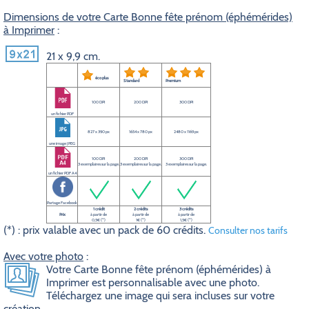
Dimensions de votre Carte Bonne fête prénom (éphémérides)
à Imprimer
:
21 x 9,9 cm.
éco plus
Standard
Premium
100 DPI
200 DPI
300 DPI
un fichier PDF
827 x 390 px
1654 x 780 px
2480 x 1169 px
une image JPEG
100 DPI
200 DPI
300 DPI
3 exemplaires sur la page.
3 exemplaires sur la page.
3 exemplaires sur la page.
un fichier PDF A4
Partage Facebook
1 crédit
2 crédits
3 crédits
Prix
à partir de
à partir de
à partir de
0,5€ (*)
1€ (*)
1,5€ (*)
(*) : prix valable avec un pack de 60 crédits.
Consulter nos tarifs
Avec votre photo
:
Votre Carte Bonne fête prénom (éphémérides) à
Imprimer est personnalisable avec une photo.
Téléchargez une image qui sera incluses sur votre
création.