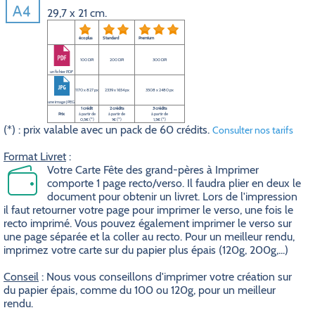
29,7 x 21 cm.
éco plus
Standard
Premium
100 DPI
200 DPI
300 DPI
un fichier PDF
1170 x 827 px
2339 x 1654 px
3508 x 2480 px
une image JPEG
1 crédit
2 crédits
3 crédits
Prix
à partir de
à partir de
à partir de
0,5€ (*)
1€ (*)
1,5€ (*)
(*) : prix valable avec un pack de 60 crédits.
Consulter nos tarifs
Format Livret
:
Votre Carte Fête des grand-pères à Imprimer
comporte 1 page recto/verso. Il faudra plier en deux le
document pour obtenir un livret. Lors de l'impression
il faut retourner votre page pour imprimer le verso, une fois le
recto imprimé. Vous pouvez également imprimer le verso sur
une page séparée et la coller au recto. Pour un meilleur rendu,
imprimez votre carte sur du papier plus épais (120g, 200g,...)
Conseil
: Nous vous conseillons d'imprimer votre création sur
du papier épais, comme du 100 ou 120g, pour un meilleur
rendu.