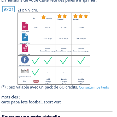
Dimensions de votre Carte Fête des pères à Imprimer
:
21 x 9,9 cm.
éco
éco plus
Standard
Premium
72 DPI
100 DPI
200 DPI
300 DPI
un fichier PDF
-
827 x 390 px
1654 x 780 px
2480 x 1169 px
une image JPEG
100 DPI
200 DPI
300 DPI
-
3 exemplaires sur la page.
3 exemplaires sur la page.
3 exemplaires sur la page.
un fichier PDF A4
Partage Facebook
-
-
-
Logo Carte-Discount
1 crédit
2 crédits
3 crédits
Prix
gratuit
à partir de
à partir de
à partir de
0,5€ (*)
1€ (*)
1,5€ (*)
(*) : prix valable avec un pack de 60 crédits.
Consulter nos tarifs
Mots cles :
carte papa fete football sport vert