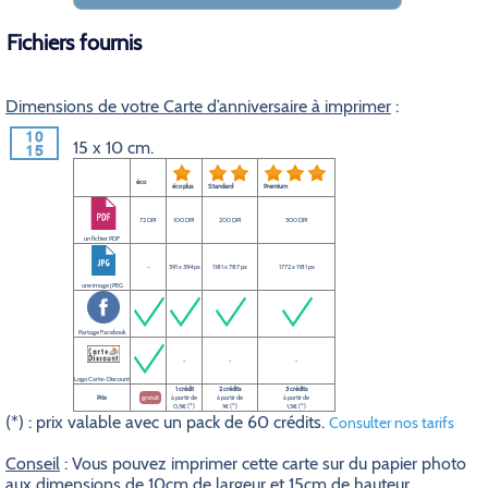
Fichiers fournis
Dimensions de votre Carte d’anniversaire à imprimer
:
15 x 10 cm.
éco
éco plus
Standard
Premium
72 DPI
100 DPI
200 DPI
300 DPI
un fichier PDF
-
591 x 394 px
1181 x 787 px
1772 x 1181 px
une image JPEG
Partage Facebook
-
-
-
Logo Carte-Discount
1 crédit
2 crédits
3 crédits
Prix
gratuit
à partir de
à partir de
à partir de
0,5€ (*)
1€ (*)
1,5€ (*)
(*) : prix valable avec un pack de 60 crédits.
Consulter nos tarifs
Conseil
: Vous pouvez imprimer cette carte sur du papier photo
aux dimensions de 10cm de largeur et 15cm de hauteur.