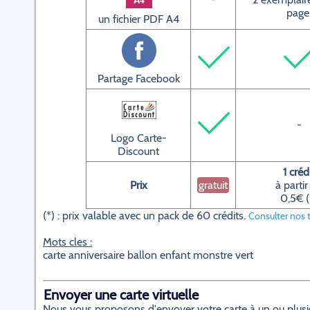
page
un fichier PDF A4
Partage Facebook
-
Logo Carte-
Discount
1 créd
Prix
gratuit
à partir
0,5€ (
(*) : prix valable avec un pack de 60 crédits.
Consulter nos t
Mots cles :
carte anniversaire ballon enfant monstre vert
Envoyer une carte virtuelle
Nous vous proposons d'envoyer votre carte à un ou plusieur