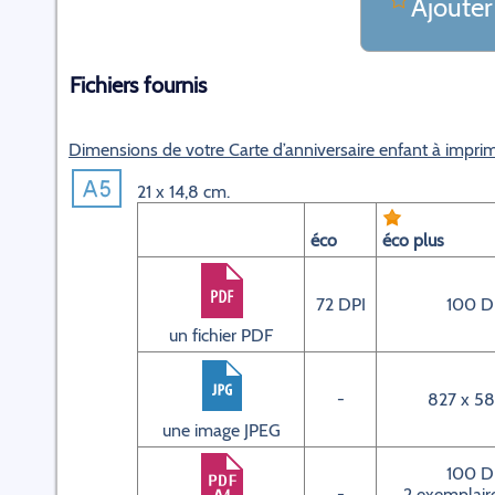
Ajouter
Fichiers fournis
Dimensions de votre Carte d’anniversaire enfant à impri
21 x 14,8 cm.
éco
éco plus
72 DPI
100 D
un fichier PDF
-
827 x 58
une image JPEG
100 D
-
2 exemplaire