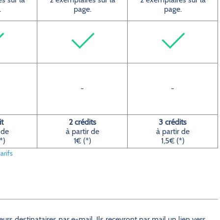
.
page.
page.
-
-
it
2 crédits
3 crédits
 de
à partir de
à partir de
*)
1€ (*)
1,5€ (*)
arifs
s destinataires par e-mail. Ils recevront par mail un lien vers