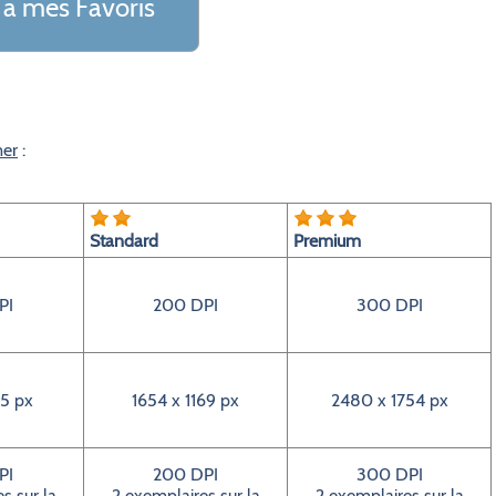
 a mes Favoris
mer
:
Standard
Premium
PI
200 DPI
300 DPI
5 px
1654 x 1169 px
2480 x 1754 px
PI
200 DPI
300 DPI
s sur la
2 exemplaires sur la
2 exemplaires sur la