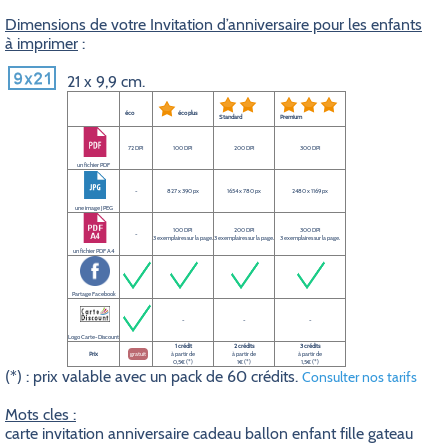
Dimensions de votre Invitation d’anniversaire pour les enfants
à imprimer
:
21 x 9,9 cm.
éco
éco plus
Standard
Premium
72 DPI
100 DPI
200 DPI
300 DPI
un fichier PDF
-
827 x 390 px
1654 x 780 px
2480 x 1169 px
une image JPEG
100 DPI
200 DPI
300 DPI
-
3 exemplaires sur la page.
3 exemplaires sur la page.
3 exemplaires sur la page.
un fichier PDF A4
Partage Facebook
-
-
-
Logo Carte-Discount
1 crédit
2 crédits
3 crédits
Prix
gratuit
à partir de
à partir de
à partir de
0,5€ (*)
1€ (*)
1,5€ (*)
(*) : prix valable avec un pack de 60 crédits.
Consulter nos tarifs
Mots cles :
carte invitation anniversaire cadeau ballon enfant fille gateau