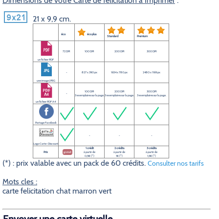
Dimensions de votre Carte de félicitation à Imprimer
:
21 x 9,9 cm.
éco
éco plus
Standard
Premium
72 DPI
100 DPI
200 DPI
300 DPI
un fichier PDF
-
827 x 390 px
1654 x 780 px
2480 x 1169 px
une image JPEG
100 DPI
200 DPI
300 DPI
-
3 exemplaires sur la page.
3 exemplaires sur la page.
3 exemplaires sur la page.
un fichier PDF A4
Partage Facebook
-
-
-
Logo Carte-Discount
1 crédit
2 crédits
3 crédits
Prix
gratuit
à partir de
à partir de
à partir de
0,5€ (*)
1€ (*)
1,5€ (*)
(*) : prix valable avec un pack de 60 crédits.
Consulter nos tarifs
Mots cles :
carte felicitation chat marron vert