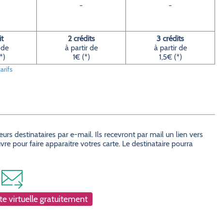
-
-
it
2 crédits
3 crédits
 de
à partir de
à partir de
*)
1€ (*)
1,5€ (*)
arifs
s destinataires par e-mail. Ils recevront par mail un lien vers
e pour faire apparaitre votres carte. Le destinataire pourra
e virtuelle gratuitement