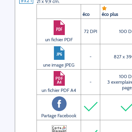
21 x 9,9 cm.
éco
éco plus
72 DPI
100 D
un fichier PDF
-
827 x 39
une image JPEG
100 D
-
3 exemplaire
page
un fichier PDF A4
Partage Facebook