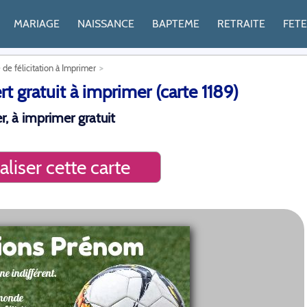
MARIAGE
NAISSANCE
BAPTEME
RETRAITE
FET
 de félicitation à Imprimer
rt gratuit à imprimer (carte 1189)
r, à imprimer gratuit
liser cette carte