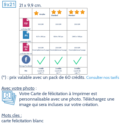
21 x 9,9 cm.
éco plus
Standard
Premium
100 DPI
200 DPI
300 DPI
un fichier PDF
827 x 390 px
1654 x 780 px
2480 x 1169 px
une image JPEG
100 DPI
200 DPI
300 DPI
3 exemplaires sur la page.
3 exemplaires sur la page.
3 exemplaires sur la page.
un fichier PDF A4
Partage Facebook
1 crédit
2 crédits
3 crédits
Prix
à partir de
à partir de
à partir de
0,5€ (*)
1€ (*)
1,5€ (*)
(*) : prix valable avec un pack de 60 crédits.
Consulter nos tarifs
Avec votre photo
:
Votre Carte de félicitation à Imprimer est
personnalisable avec une photo. Téléchargez une
image qui sera incluses sur votre création.
Mots cles :
carte felicitation blanc