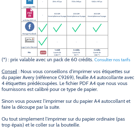
-
354 x 472 px
709 x 945 px
1063 x 1417 px
une image JPEG
100 DPI
200 DPI
300 DPI
-
4 exemplaires sur la page.
4 exemplaires sur la page.
4 exemplaires sur la page.
un fichier PDF A4
Partage Facebook
-
-
-
Logo Carte-Discount
1 crédit
2 crédits
3 crédits
Prix
gratuit
à partir de
à partir de
à partir de
0,5€ (*)
1€ (*)
1,5€ (*)
(*) : prix valable avec un pack de 60 crédits.
Consulter nos tarifs
Conseil
: Nous vous conseillons d'imprimer vos étiquettes sur
du papier Avery (référence C9269), feuille A4 autocollante avec
4 étiquettes prédécoupées. Le fichier PDF A4 que nous vous
fournissons est calibré pour ce type de papier.
Sinon vous pouvez l'imprimer sur du papier A4 autocollant et
faire la découpe par la suite.
Ou tout simplement l'imprimer sur du papier ordinaire (pas
trop épais) et le coller sur la bouteille.