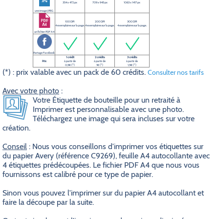
354 x 472 px
709 x 945 px
1063 x 1417 px
une image JPEG
100 DPI
200 DPI
300 DPI
4 exemplaires sur la page.
4 exemplaires sur la page.
4 exemplaires sur la page.
un fichier PDF A4
Partage Facebook
1 crédit
2 crédits
3 crédits
Prix
à partir de
à partir de
à partir de
0,5€ (*)
1€ (*)
1,5€ (*)
(*) : prix valable avec un pack de 60 crédits.
Consulter nos tarifs
Avec votre photo
:
Votre Étiquette de bouteille pour un retraité à
Imprimer est personnalisable avec une photo.
Téléchargez une image qui sera incluses sur votre
création.
Conseil
: Nous vous conseillons d'imprimer vos étiquettes sur
du papier Avery (référence C9269), feuille A4 autocollante avec
4 étiquettes prédécoupées. Le fichier PDF A4 que nous vous
fournissons est calibré pour ce type de papier.
Sinon vous pouvez l'imprimer sur du papier A4 autocollant et
faire la découpe par la suite.