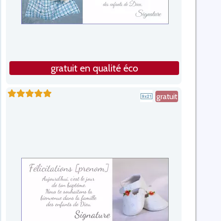
gratuit en qualité éco
gratuit