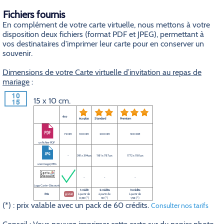
Fichiers fournis
En complément de votre carte virtuelle, nous mettons à votre
disposition deux fichiers (format PDF et JPEG), permettant à
vos destinataires d'imprimer leur carte pour en conserver un
souvenir.
Dimensions de votre Carte virtuelle d’invitation au repas de
mariage
:
15 x 10 cm.
éco
éco plus
Standard
Premium
72 DPI
100 DPI
200 DPI
300 DPI
un fichier PDF
-
591 x 394 px
1181 x 787 px
1772 x 1181 px
une image JPEG
-
-
-
Logo Carte-Discount
1 crédit
2 crédits
3 crédits
Prix
gratuit
à partir de
à partir de
à partir de
0,5€ (*)
1€ (*)
1,5€ (*)
(*) : prix valable avec un pack de 60 crédits.
Consulter nos tarifs