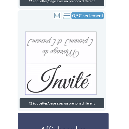
12 étiquettes/page avec un prénom différent
0,5€ seulement
12 étiquettes/page avec un prénom différent