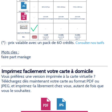
un fichier PDF
-
585 x 827 px
1169 x 1654 px
1754 x 2480 px
une image JPEG
100 DPI
200 DPI
300 DPI
-
2 exemplaires sur la page.
2 exemplaires sur la page.
2 exemplaires sur la page.
un fichier PDF A4
-
-
-
Logo Carte-Discount
1 crédit
2 crédits
3 crédits
Prix
gratuit
à partir de
à partir de
à partir de
0,5€ (*)
1€ (*)
1,5€ (*)
(*) : prix valable avec un pack de 60 crédits.
Consulter nos tarifs
Mots cles :
faire part mariage
Imprimez facilement votre carte à domicile
Vous préférez une version imprimée à la carte virtuelle ?
Téléchargez dès maintenant votre carte au format PDF ou
JPEG, et imprimez-la librement chez vous, autant de fois que
vous le souhaitez.