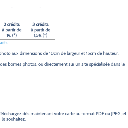
-
-
2 crédits
3 crédits
à partir de
à partir de
1€ (*)
1,5€ (*)
arifs
 photo aux dimensions de 10cm de largeur et 15cm de hauteur.
des bornes photos, ou directement sur un site spécialisée dans le
? Téléchargez dès maintenant votre carte au format PDF ou JPEG, et
 le souhaitez.