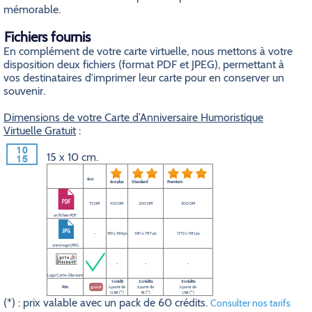
mémorable.
Fichiers fournis
En complément de votre carte virtuelle, nous mettons à votre
disposition deux fichiers (format PDF et JPEG), permettant à
vos destinataires d'imprimer leur carte pour en conserver un
souvenir.
Dimensions de votre Carte d’Anniversaire Humoristique
Virtuelle Gratuit
:
15 x 10 cm.
éco
éco plus
Standard
Premium
72 DPI
100 DPI
200 DPI
300 DPI
un fichier PDF
-
591 x 394 px
1181 x 787 px
1772 x 1181 px
une image JPEG
-
-
-
Logo Carte-Discount
1 crédit
2 crédits
3 crédits
Prix
gratuit
à partir de
à partir de
à partir de
0,5€ (*)
1€ (*)
1,5€ (*)
(*) : prix valable avec un pack de 60 crédits.
Consulter nos tarifs