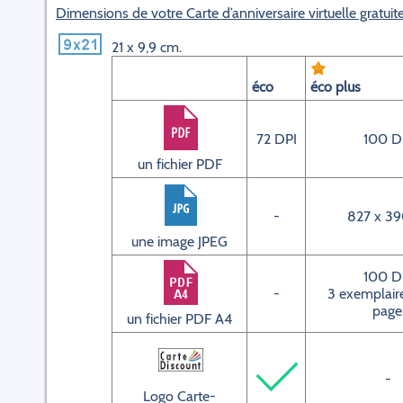
Dimensions de votre Carte d’anniversaire virtuelle gratuit
21 x 9,9 cm.
éco
éco plus
72 DPI
100 D
un fichier PDF
-
827 x 39
une image JPEG
100 D
-
3 exemplaire
page
un fichier PDF A4
-
Logo Carte-