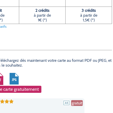
it
2 crédits
3 crédits
 de
à partir de
à partir de
*)
1€ (*)
1,5€ (*)
arifs
? Téléchargez dès maintenant votre carte au format PDF ou JPEG, et
 le souhaitez.
e carte gratuitement
gratuit