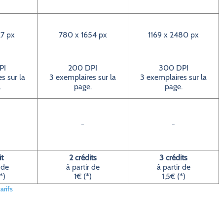
7 px
780 x 1654 px
1169 x 2480 px
PI
200 DPI
300 DPI
s sur la
3 exemplaires sur la
3 exemplaires sur la
.
page.
page.
-
-
it
2 crédits
3 crédits
 de
à partir de
à partir de
*)
1€ (*)
1,5€ (*)
arifs