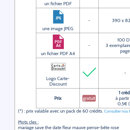
un fichier PDF
-
390 x 82
une image JPEG
100 D
-
3 exemplaire
page
un fichier PDF A4
-
Logo Carte-
Discount
1 créd
Prix
gratuit
à partir
0,5€ (
(*) : prix valable avec un pack de 60 crédits.
Consulter nos t
Mots cles :
mariage save the date fleur mauve pense-bête rose